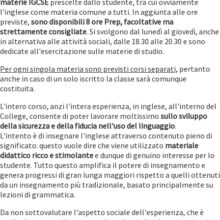
materie IGCSE
prescelte dallo studente, tra cui ovviamente
l'inglese come materia comune a tutti. In aggiunta alle ore
previste,
sono disponibili 8 ore Prep, facoltative ma
strettamente consigliate
. Si svolgono dal lunedì al giovedì, anche
in alternativa alle attività sociali, dalle 18.30 alle 20.30 e sono
dedicate all'esercitazione sulle materie di studio.
Per ogni singola materia sono previsti corsi separati,
pertanto
anche in caso di un solo iscritto la classe sarà comunque
costituita.
L'intero corso, anzi l'intera esperienza, in inglese, all'interno del
College, consente di poter lavorare moltissimo
sullo sviluppo
della sicurezza e della fiducia nell'uso del linguaggio
.
L'intento è di insegnare l'inglese attraverso contenuto pieno di
significato: questo vuole dire che viene utilizzato
materiale
didattico ricco e stimolante
e dunque di genuino interesse per lo
studente. Tutto questo amplifica il potere di insegnamento e
genera progressi di gran lunga maggiori rispetto a quelli ottenuti
da un insegnamento più tradizionale, basato principalmente su
lezioni di grammatica.
Da non sottovalutare l'aspetto sociale dell'esperienza, che è