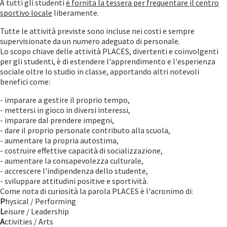
A tutti gli studenti
è fornita la tessera per frequentare il centro
sportivo locale
liberamente.
Tutte le attività previste sono incluse nei costi e sempre
supervisionate da un numero adeguato di personale.
Lo scopo chiave delle attività PLACES, divertenti e coinvolgenti
per gli studenti, è di estendere l'apprendimento e l'esperienza
sociale oltre lo studio in classe, apportando altri notevoli
benefici come:
- imparare a gestire il proprio tempo,
- mettersi in gioco in diversi interessi,
- imparare dal prendere impegni,
- dare il proprio personale contributo alla scuola,
- aumentare la propria autostima,
- costruire effettive capacità di socializzazione,
- aumentare la consapevolezza culturale,
- accrescere l'indipendenza dello studente,
- sviluppare attitudini positive e sportività.
Come nota di curiosità la parola PLACES è l'acronimo di:
P
hysical / Performing
L
eisure / Leadership
A
ctivities / Arts