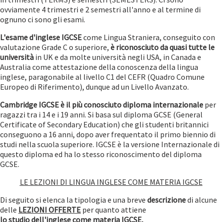
ovviamente 4 trimestri e 2 semestri all'anno e al termine di
ognuno ci sono gli esami.
L'esame d'inglese IGCSE
come Lingua Straniera, conseguito con
valutazione Grade C o superiore,
è riconosciuto da quasi tutte le
università
in UK e da molte università negli USA, in Canada e
Australia come attestazione della conoscenza della lingua
inglese, paragonabile al livello C1 del CEFR (Quadro Comune
Europeo di Riferimento), dunque ad un Livello Avanzato.
Cambridge IGCSE è il più conosciuto diploma internazionale
per
ragazzi tra i 14 e i 19 anni. Si basa sul diploma GCSE (General
Certificate of Secondary Education) che gli studenti britannici
conseguono a 16 anni, dopo aver frequentato il primo biennio di
studi nella scuola superiore. IGCSE è la versione Internazionale di
questo diploma ed ha lo stesso riconoscimento del diploma
GCSE.
LE LEZIONI DI LINGUA INGLESE COME MATERIA IGCSE
Di seguito si elenca la tipologia e una breve
descrizione
di alcune
delle
LEZIONI OFFERTE
per quanto attiene
lo studio dell'inglese come materia IGCSE.