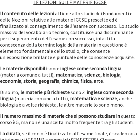
LE LEZIONI SULLE MATERIE IGCSE
Il contenuto delle lezioni
attiene allo studio dei Fondamenti e
delle Nozioni relative alle materie IGCSE prescelte ed è
finalizzato al conseguimento dell'esame con successo. Lo studio
massivo del vocabolario tecnico, costituisce una discriminante
per il superamento dell'esame con successo, infatti la
conoscenza della terminologia della materia in questione è
elemento fondamentale dello studio, che consente
un'esposizione brillante e puntuale delle conoscenze acquisite.
Le materie disponibili
sono:
inglese come seconda lingua
(materia comune a tutti),
matematica
,
scienze,
biologia
,
economia
,
storia
,
geografia
,
chimica
,
fisica
,
arte
.
Di solito,
le materie più richieste
sono 3:
inglese come seconda
lingua
(materia comune a tutti),
matematica e scienze
, anche
biologia è a volte richiesta, le altre materie lo sono meno.
Il numero massimo di materie che si possono studiare in
questo
corso è 5, ma non è una scelta molto frequente tra gli studenti.
La durata
, se il corso è finalizzato all'esame finale, è scadenzata
in trimestri (TERMS) e semestri (SEMESTERS). Ci sono