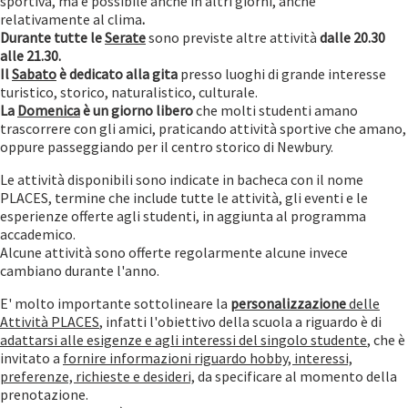
sportiva, ma è possibile anche in altri giorni, anche
relativamente al clima
.
Durante tutte le
Serate
sono previste altre attività
dalle 20.30
alle 21.30.
Il
Sabato
è dedicato alla gita
presso luoghi di grande interesse
turistico, storico, naturalistico, culturale.
La
Domenica
è un giorno libero
che molti studenti amano
trascorrere con gli amici, praticando attività sportive che amano,
oppure passeggiando per il centro storico di Newbury.
Le attività disponibili sono indicate in bacheca con il nome
PLACES, termine che include tutte le attività, gli eventi e le
esperienze offerte agli studenti, in aggiunta al programma
accademico.
Alcune attività sono offerte regolarmente alcune invece
cambiano durante l'anno.
E' molto importante sottolineare la
personalizzazione
delle
Attività PLACES
, infatti l'obiettivo della scuola a riguardo è di
adattarsi alle esigenze e agli interessi del singolo studente
, che è
invitato a
fornire informazioni riguardo hobby, interessi,
preferenze, richieste e desideri,
da specificare al momento della
prenotazione.