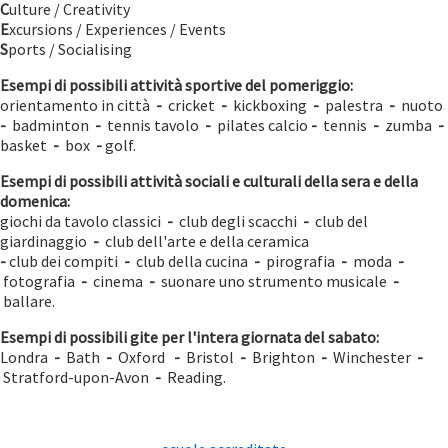
C
ulture / Creativity
E
xcursions / Experiences / Events
S
ports / Socialising
Esempi di possibili attività sportive del pomeriggio:
orientamento in città
-
cricket
-
kickboxing
-
palestra
-
nuoto
-
badminton
-
tennis tavolo
-
pilates calcio
-
tennis
-
zumba
-
basket
-
box
-
golf.
Esempi di possibili attività sociali e culturali della sera e della
domenica:
giochi da tavolo classici
-
club degli scacchi
-
club del
giardinaggio
-
club dell'arte e della ceramica
-
club dei compiti
-
club della cucina
-
pirografia
-
moda
-
fotografia
-
cinema
-
suonare uno strumento musicale
-
ballare.
Esempi di possibili gite per l'intera giornata del sabato:
Londra
-
Bath
-
Oxford
-
Bristol
-
Brighton
-
Winchester
-
Stratford-upon-Avon
-
Reading.