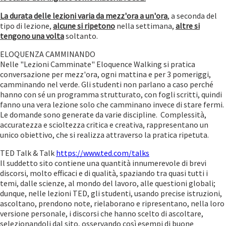
La durata delle lezioni varia da mezz'ora a un'ora
, a seconda del
tipo di lezione,
alcune si ripetono
nella settimana,
altre si
tengono una volta
soltanto.
ELOQUENZA CAMMINANDO
Nelle "Lezioni Camminate" Eloquence Walking si pratica
conversazione per mezz'ora, ogni mattina e per 3 pomeriggi,
camminando nel verde. Gli studenti non parlano a caso perché
hanno con sé un programma strutturato, con fogli scritti, quindi
fanno una vera lezione solo che camminano invece di stare fermi.
Le domande sono generate da varie discipline. Complessità,
accuratezza e scioltezza critica e creativa, rappresentano un
unico obiettivo, che si realizza attraverso la pratica ripetuta.
TED Talk & Talk
https://www.ted.com/talks
Il suddetto sito contiene una quantità innumerevole di brevi
discorsi, molto efficaci e di qualità, spaziando tra quasi tutti i
temi, dalle scienze, al mondo del lavoro, alle questioni globali;
dunque, nelle lezioni TED, gli studenti, usando precise istruzioni,
ascoltano, prendono note, rielaborano e ripresentano, nella loro
versione personale, i discorsi che hanno scelto di ascoltare,
selezionandoli dal sito, osservando così esempi di buone