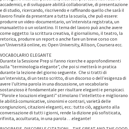
accademici, e di sviluppare abilità collaborative, di presentazione
e di studio, ricercando, riscrivendo e raffinando quello che sarà il
lavoro finale da presentare a tutta la scuola, che può essere:
produrre un video-documentario, un'intervista registrata, un
manualetto o un volantino. Il tema del lavoro può anche avere
come oggetto: la scrittura creativa, il giornalismo, il teatro, la
retorica, produrre un report o anche fare un breve corso con
un'Università online, es: Open University, Allison, Coursera ecc.
VOCABOLARIO ELEGANTE
Durante la Sessione Prep si fanno ricerche e approfondimenti
sulla "terminologia elegante", che poi si metterà in pratica
durante la lezione del giorno seguente. Che si tratti di
un'intervista, di un testo scritto, di un discorso o dell'esigenza di
avere l'ultima parola in una discussione, un vocabolario
sostanzioso è fondamentale per risultare eleganti e perspicaci.
"Parole e locuzioni eleganti" stimolano l'intelletto e migliorano
le abilità comunicative, sinonimi e contrari, varietà delle
congiunzioni, citazioni eleganti, ecc.: tutto ciò, aggiunto alla
conversazione di tutti i giorni, rende la dizione più sofisticata,
rifinita, acculturata, in una parola …elegante!
BIOGRAFIE, DISCORSI E CITAZIONI – THE GREAT AND THE GOOD