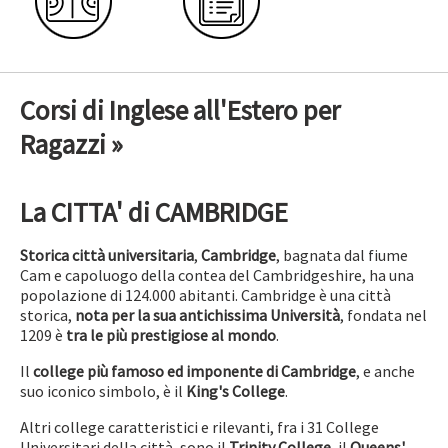
Corsi di Inglese all'Estero per
Ragazzi »
La CITTA' di CAMBRIDGE
Storica città universitaria
,
Cambridge
, bagnata dal fiume
Cam e capoluogo della contea del Cambridgeshire, ha una
popolazione di 124.000 abitanti. Cambridge è una città
storica,
nota per la sua antichissima Università
, fondata nel
1209 è
tra le più prestigiose al mondo
.
Il
college più famoso ed imponente di Cambridge
, e anche
suo iconico simbolo, è il
King's College
.
Altri college caratteristici e rilevanti, fra i 31 College
Universitari della città, sono il
Trinity College
, il
Queens'