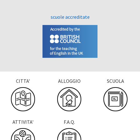
scuole accreditate
CITTA'
ALLOGGIO
SCUOLA
ATTIVITA'
F.A.Q.