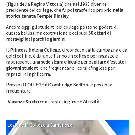
(figlia della Regina Vittoria) che nel 1935 divenne
presidente del college, che fu poi trasferito proprio
nella
storica tenuta Temple Dinsley
.
Ancora oggi gli studenti del college possono godere di
questa bellissima costruzione e dei suoi
50 ettari di
meravigliosi parchi e giardini
.
Il
Princess Helena College
, circondato dalla campagna e da
dolci colline, è durante l'anno un college per ragazze e
rappresenta
una sede sicura e ideale per ospitare d'estate i
giovani studenti
che frequentano i corsi d'inglese per
ragazzi in Inghilterra.
Presso il COLLEGE di Cambridge Bedford
è possibile
frequentare:
-
Vacanze Studio
con corsi di
inglese + Attività
Lezione in College a Cambridge