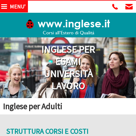
MENU'
INGLESE PER
ESAMI
UNIVERSITÀ
LAVORO
Inglese per Adulti
STRUTTURA CORSI E COSTI