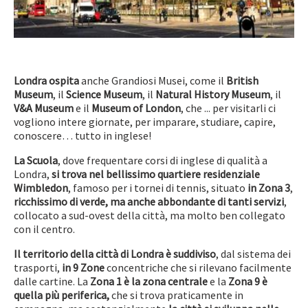
Londra ospita
anche Grandiosi Musei, come il
British
Museum
, il
Science Museum
, il
Natural History Museum
, il
V&A Museum
e il
Museum of London
, che ... per visitarli ci
vogliono intere giornate, per imparare, studiare, capire,
conoscere… tutto in inglese!
La Scuola
, dove frequentare corsi di inglese di qualità a
Londra,
si trova nel bellissimo quartiere residenziale
Wimbledon
, famoso per i tornei di tennis, situato
in Zona 3
,
ricchissimo di verde, ma anche abbondante di tanti servizi
,
collocato a sud-ovest della città, ma molto ben collegato
con il centro.
Il territorio della città di Londra è suddiviso
, dal sistema dei
trasporti,
in 9 Zone
concentriche che si rilevano facilmente
dalle cartine. La
Zona 1 è la zona centrale
e la
Zona 9 è
quella più periferica,
che si trova praticamente in