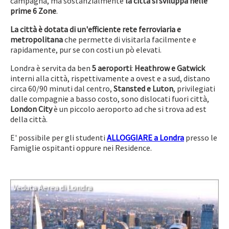
campagna, ma sostanzialmente
la città si sviluppa nelle
prime 6 Zone
.
La città è dotata di un'efficiente rete ferroviaria e
metropolitana
che permette di visitarla facilmente e
rapidamente, pur se con costi un pò elevati.
Londra è servita da ben
5 aeroporti
:
Heathrow e Gatwick
interni alla città, rispettivamente a ovest e a sud, distano
circa 60/90 minuti dal centro,
Stansted e Luton
, privilegiati
dalle compagnie a basso costo, sono dislocati fuori città,
London City
è un piccolo aeroporto ad che si trova ad est
della città.
E' possibile per gli studenti
ALLOGGIARE a Londra
presso le
Famiglie ospitanti oppure nei Residence.
Veduta Aerea di Londra