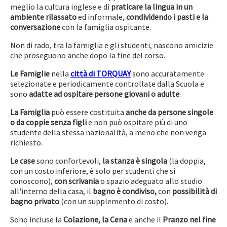
meglio la cultura inglese e di
praticare la lingua in un
ambiente rilassato
ed informale,
condividendo i pasti e la
conversazione
con la famiglia ospitante.
Non di rado, tra la famiglia e gli studenti, nascono amicizie
che proseguono anche dopo la fine del corso.
Le Famiglie
nella
città di TORQUAY
sono accuratamente
selezionate e periodicamente controllate dalla Scuola e
sono
adatte ad ospitare persone giovani o adulte
.
La Famiglia
può essere costituita
anche da persone singole
o da coppie senza figli
e non può ospitare più di uno
studente della stessa nazionalità, a meno che non venga
richiesto.
Le case
sono confortevoli,
la stanza è singola
(la doppia,
con un costo inferiore, è solo per studenti che si
conoscono),
con scrivania
o spazio adeguato allo studio
all'interno della
casa, il
bagno è condiviso,
con
possibilità di
bagno privato
(con un supplemento di costo).
Sono incluse la
Colazione, la Cena
e anche il
Pranzo nel fine