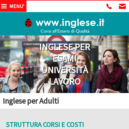
MENU'
INGLESE PER
ESAMI
UNIVERSITÀ
LAVORO
Inglese per Adulti
STRUTTURA CORSI E COSTI