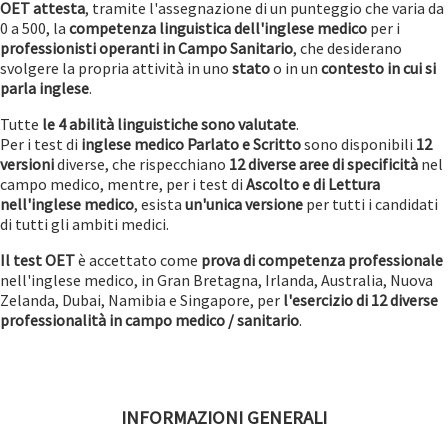
OET attesta
, tramite l'assegnazione di un punteggio che varia da
0 a 500, la
competenza linguistica dell'inglese medico
per i
professionisti operanti in Campo Sanitario
, che desiderano
svolgere la propria attività in uno
stato
o in un
contesto in cui si
parla inglese
.
Tutte
le 4 abilità linguistiche sono valutate
.
Per i test di
inglese medico Parlato e Scritto
sono disponibili
12
versioni
diverse, che rispecchiano
12 diverse aree di specificità
nel
campo medico, mentre, per i test di
Ascolto e di Lettura
nell'inglese medico
, esista
un'unica versione
per tutti i candidati
di tutti gli ambiti medici.
Il test OET
è accettato come
prova di competenza professionale
nell'inglese medico, in Gran Bretagna, Irlanda, Australia, Nuova
Zelanda, Dubai, Namibia e Singapore, per
l'esercizio di 12 diverse
professionalità in campo medico / sanitario
.
INFORMAZIONI GENERALI