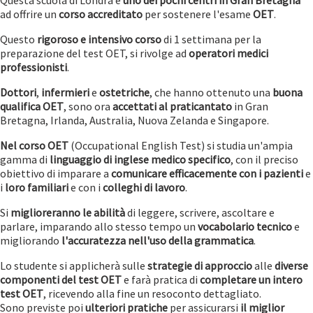
Questa scuola di Londra è
uno dei pochi centri in Gran Bretagna
ad offrire un
corso accreditato
per sostenere l'esame
OET
.
Questo
rigoroso e intensivo corso
di 1 settimana per la
preparazione del test OET, si rivolge ad
operatori medici
professionisti
.
Dottori
,
infermieri
e
ostetriche
, che hanno ottenuto una
buona
qualifica OET
, sono ora
accettati al praticantato
in Gran
Bretagna, Irlanda, Australia, Nuova Zelanda e Singapore.
Nel corso OET
(Occupational English Test) si studia un'ampia
gamma di
linguaggio di inglese medico specifico
, con il preciso
obiettivo di imparare a
comunicare efficacemente con i pazienti
e
i
loro familiari
e con i
colleghi di lavoro
.
Si
miglioreranno le
abilità
di leggere, scrivere, ascoltare e
parlare, imparando allo stesso tempo un
vocabolario tecnico
e
migliorando
l'accuratezza nell'uso della grammatica
.
Lo studente si applicherà sulle
strategie di approccio
alle
diverse
componenti del test OET
e farà pratica di
completare un intero
test OET
, ricevendo alla fine un resoconto dettagliato.
Sono previste poi
ulteriori pratiche
per assicurarsi
il miglior