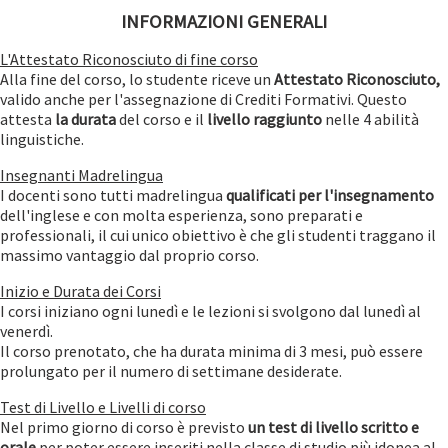
INFORMAZIONI GENERALI
L'Attestato Riconosciuto di fine corso
Alla fine del corso, lo studente riceve un
Attestato Riconosciuto,
valido anche per l'assegnazione di Crediti Formativi. Questo
attesta
la durata
del corso e il
livello raggiunto
nelle 4 abilità
linguistiche.
Insegnanti Madrelingua
I docenti sono tutti madrelingua
qualificati per l'insegnamento
dell'inglese e con molta esperienza, sono preparati e
professionali, il cui unico obiettivo è che gli studenti traggano il
massimo vantaggio dal proprio corso.
Inizio e Durata dei Corsi
I corsi iniziano ogni lunedì e le lezioni si svolgono dal lunedì al
venerdì.
Il corso prenotato, che ha durata minima di 3 mesi, può essere
prolungato per il numero di settimane desiderate.
Test di Livello e Livelli di corso
Nel primo giorno di corso è previsto
un test di livello scritto e
orale
per poter essere inseriti nella classe di studio più idonea al