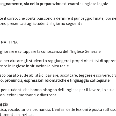
insegnamento
,
sia nella preparazione di esami
di inglese legale.
 il corso, che contribuiscono a definire il punteggio finale, poi n
i sono presentati agli studenti il giorno seguente.
a MATTINA
igliorare e sviluppare la conoscenza dell'Inglese Generale.
o per aiutare gli studenti a raggiungere i propri obiettivi di appre
e in inglese in situazioni di vita reale.
o basato sulle abilità di parlare, ascoltare, leggere e scrivere, 
, pronuncia, espressioni idiomatiche e linguaggio colloquiale.
 per studenti che hanno bisogno dell'inglese per il lavoro, lo studio
con lezioni motivanti e divertenti.
aggio
ca, vocabolario e pronuncia. L'enfasi delle lezioni è posta sull'uso 
atamente in inglese.