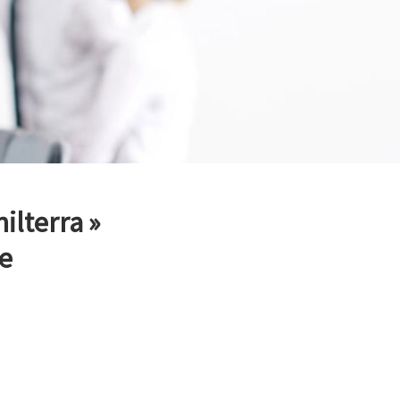
ilterra »
e