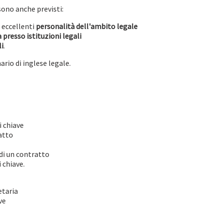
sono anche previsti:
 eccellenti
personalità dell'ambito legale
 presso istituzioni legali
li
.
ario di inglese legale.
i chiave
atto
di un contratto
 chiave.
etaria
ve