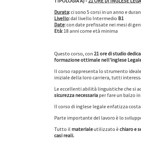
TIPOLOGIA A) -
21 ORE DI INGLESE LEG
Durata
:
ci sono 5 corsi in un anno e dura
Livello
:
dal livello Intermedio
B1
Date
:
con date prefissate nei mesi di gen
Età:
18 anni come età minima
Questo corso, con
21 ore di studio dedic
formazione ottimale nell'inglese Legal
Il corso rappresenta lo strumento ideal
iniziale della loro carriera, tutti inter
Le eccellenti abilità linguistiche che si a
sicurezza necessaria
per fare un balzo in
Il corso di inglese legale enfatizza cos
Parte importante del lavoro è lo svilupp
Tutto il
materiale
utilizzato è
chiaro e 
casi reali.