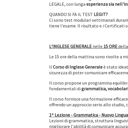
LEGALE, con lunga
esperienza sia nell'
QUANDO SI FA IL TEST
LEGIT?
Ci sono test modulari settimanali durante
tiene l'esame. Il risultato e i Certificat
L'INGLESE GENERALE
nelle
15 ORE
dell
Le 15 ore della mattina sono rivolte a m
Il
Corso di Inglese Generale
è stato ideat
sicurezza di poter comunicare efficacement
Il corso propone un programma equilibrat
fondamentali di
grammatica, vocabolario
Il corso fornisce una formazione efficace
offrendo un approccio serio allo studio, 
1^ Lezione
-
Grammatica - Nuovo Lingu
Lezioni di grammatica, struttura linguisti
migliorare l'abilità di comunicare accur