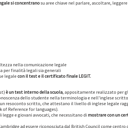
legale si concentrano
su aree chiave nel parlare, ascoltare, leggere
cioltezza nella comunicazione legale
 per finalità legali sia generali
ese legale
con il test e il certificato finale LEGIT.
st)
è un test interno della scuola
, appositamente realizzato per gli
conoscenza dello studente nella terminologia e nell'inglese scritto
 un resoconto scritto, che attestano il livello di inglese legale ra
of Reference for languages).
i legge e giovani avvocati, che necessitano di
mostrare con un cert
 Cambridge ad essere riconosciuta dal British Council come centro c