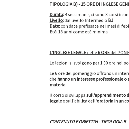
TIPOLOGIA B) -
15 ORE DI INGLESE GEN
Durata
:
4 settimane, ci sono 8 corsi in u
Livello
:
dal livello Intermedio
B1
Date
:
con date prefissate nei mesi di fe
Età:
18 anni come età minima
L'INGLESE LEGALE
nelle
6 ORE
del POM
Le lezioni si svolgono per 1.30 ore nel po
Le 6 ore del pomeriggio offrono un inte
che
hanno un interesse professionale o
materia
.
Il corso si sviluppa
sull'apprendimento de
legale
e sull'abilità dell'
oratoria
in un c
CONTENUTO E OBIETTIVI - TIPOLOGIA B