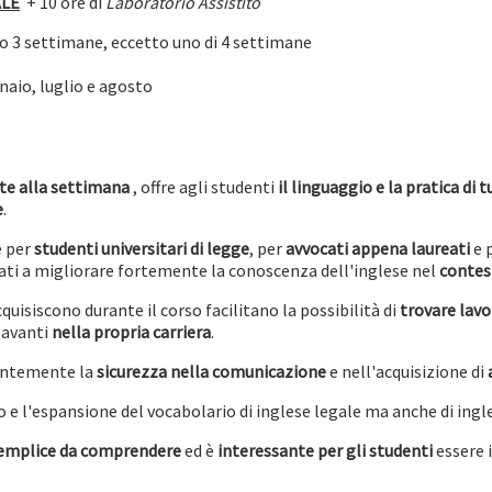
ALE
+ 10 ore di
Laboratorio Assistito
no 3 settimane, eccetto uno di 4 settimane
naio, luglio e agosto
ate alla settimana
, offre agli studenti
il linguaggio e la pratica di 
e
.
e per
studenti universitari di legge
, per
avvocati appena laureati
e 
essati a migliorare fortemente la conoscenza dell'inglese nel
contes
cquisiscono durante il corso facilitano la possibilità di
trovare lav
 avanti
nella propria carriera
.
tantemente la
sicurezza nella comunicazione
e nell'acquisizione di
o e l'espansione del vocabolario di inglese legale ma anche di ingl
semplice da comprendere
ed è
interessante per gli studenti
essere 