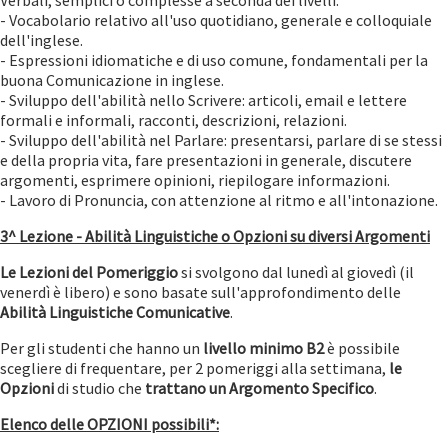
Verbali, semplici o complesse a seconda dei livelli.
- Vocabolario relativo all'uso quotidiano, generale e colloquiale
dell'inglese.
- Espressioni idiomatiche e di uso comune, fondamentali per la
buona Comunicazione in inglese.
- Sviluppo dell'abilità nello Scrivere: articoli, email e lettere
formali e informali, racconti, descrizioni, relazioni.
- Sviluppo dell'abilità nel Parlare: presentarsi, parlare di se stessi
e della propria vita, fare presentazioni in generale, discutere
argomenti, esprimere opinioni, riepilogare informazioni.
- Lavoro di Pronuncia, con attenzione al ritmo e all'intonazione.
3^ Lezione - Abilità Linguistiche o Opzioni
su diversi Argomenti
Le Lezioni del Pomeriggio
si svolgono dal lunedì al giovedì (il
venerdì è libero) e sono basate sull'approfondimento delle
Abilità Linguistiche Comunicative
.
Per gli studenti che hanno un
livello
minimo B2
è possibile
scegliere di frequentare, per 2 pomeriggi alla settimana,
le
Opzioni
di studio che
trattano un Argomento Specifico
.
Elenco delle OPZIONI possibili*: