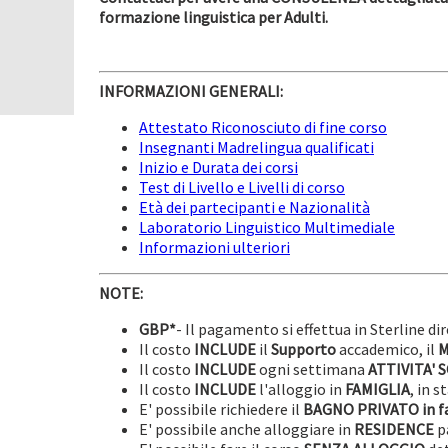
formazione linguistica per Adulti.
INFORMAZIONI GENERALI:
Attestato Riconosciuto di fine corso
Insegnanti Madrelingua qualificati
Inizio e Durata dei corsi
Test di Livello e Livelli di corso
Età dei partecipanti e Nazionalità
Laboratorio Linguistico Multimediale
Informazioni ulteriori
NOTE:
GBP*
- Il pagamento si effettua in Sterline d
Il costo
INCLUDE
il
Supporto
accademico, il
M
Il costo
INCLUDE
ogni settimana
ATTIVITA' 
Il costo
INCLUDE
l'alloggio in
FAMIGLIA
, in 
E' possibile richiedere il
BAGNO PRIVATO in f
E' possibile anche alloggiare in
RESIDENCE
p