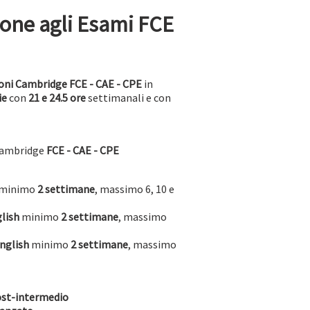
ione agli Esami FCE
ioni Cambridge FCE - CAE - CPE
in
ie
con
21 e 24.5 ore
settimanali e con
Cambridge
FCE - CAE - CPE
minimo
2 settimane
, massimo 6, 10 e
lish
minimo
2 settimane
, massimo
English
minimo
2 settimane
, massimo
ost-intermedio