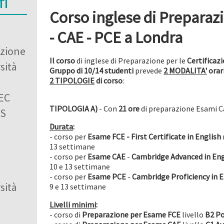
TI
Corso inglese di Preparaz
- CAE - PCE a Londra
azione
Il corso
di inglese di Preparazione per le
Certificaz
sità
Gruppo di 10/14 studenti
prevede
2 MODALITA'
orar
2 TIPOLOGIE
di corso
:
BEC
TIPOLOGIA A)
- Con
21 ore
di preparazione Esami 
ES
Durata
:
- corso per
Esame
FCE - First Certificate in English
13 settimane
- corso per
Esame CAE
-
Cambridge Advanced in Eng
10 e 13 settimane
- corso per
Esame
PCE
-
Cambridge Proficiency in 
sità
9 e 13 settimane
Livelli minimi
:
- corso di
Preparazione per
Esame FCE
livello
B2 P