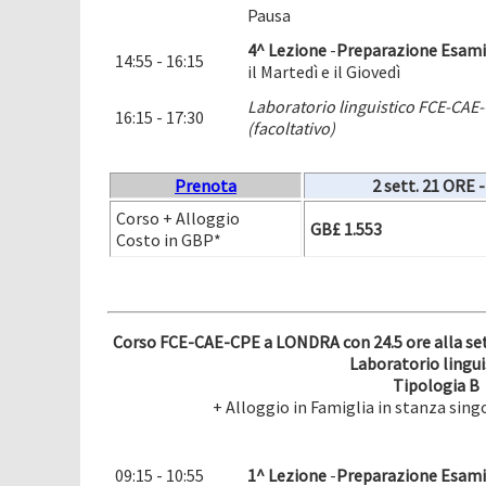
Pausa
4^ Lezione
-
Preparazione Esami 
14:55 - 16:15
il Martedì e il Giovedì
Laboratorio linguistico FCE-CAE-C
16:15 - 17:30
(facoltativo)
Prenota
2 sett.
21 ORE -
Corso + Alloggio
GB£ 1.553
Costo in GBP*
Corso FCE-CAE-CPE a LONDRA con 24.5 ore alla set
Laboratorio lingui
Tipologia B
+ Alloggio in Famiglia in stanza sin
09:15 - 10:55
1^ Lezione
-
Preparazione Esami 