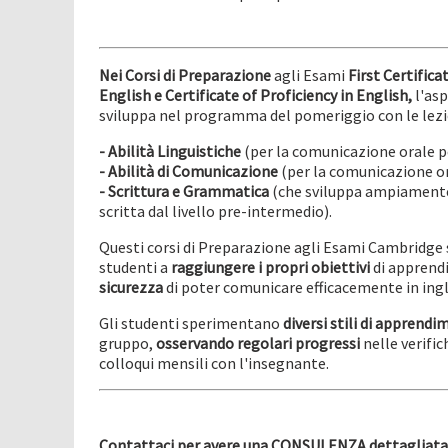
Nei Corsi di Preparazione
agli Esami
First Certifica
English e Certificate of Proficiency in English,
l'as
sviluppa nel programma del pomeriggio con le lezio
- Abilità Linguistiche
(per la comunicazione orale per 
- Abilità di Comunicazione
(per la comunicazione or
- Scrittura e Grammatica
(che sviluppa ampiamente 
scritta dal livello pre-intermedio).
Questi corsi di Preparazione agli Esami Cambridge s
studenti a
raggiungere i propri obiettivi
di apprend
sicurezza
di poter comunicare efficacemente in ingles
Gli studenti sperimentano
diversi stili di apprend
gruppo,
osservando regolari progressi
nelle verifi
colloqui mensili con l'insegnante.
Contattaci per avere una CONSULENZA dettagliata 