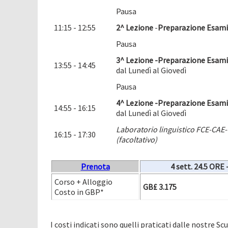
Pausa
11:15 - 12:55
2^ Lezione
-
Preparazione Esami 
Pausa
3^ Lezione -
Preparazione Esami 
13:55 - 14:45
dal Lunedì al Giovedì
Pausa
4^ Lezione -
Preparazione Esami 
14:55 - 16:15
dal Lunedì al Giovedì
Laboratorio linguistico FCE-CAE-C
16:15 - 17:30
(facoltativo)
Prenota
4 sett.
24.5 ORE 
Corso + Alloggio
GB£ 3.175
Costo in GBP*
I costi indicati sono quelli praticati dalle nostre Sc