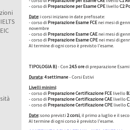
- corso di
Preparazione
per Esame CAE
livello
C1
Av
- corso di
Preparazione
per Esame CPE
livello
C2 P
zioni
Date
:
i corsi iniziano in date prefissate:
 IELTS
- corso di
Preparazione
Esame FCE
nei mesi di gen
novembre
OEIC
- corso di
Preparazione
Esame CAE
nei mesi di gen
- corso di
Preparazione
Esame CPE
nei mesi di gen
Al termine di ogni corso è previsto l'esame.
TIPOLOGIA B)
- Con
24.5 ore
di preparazione Esam
Durata
: 4 settimane
- Corsi Estivi
Livelli minimi
:
- corso di
Preparazione Certificazione FCE
livello
B
sità
- corso di
Preparazione Certificazione CAE
livello
C
- corso di
Preparazione Certificazione CPE
livello
C
Date
:
sono previsti
2 corsi
, il primo a luglio e il se
Al termine di ogni corso è previsto l'esame.