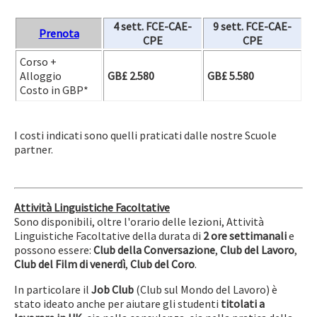
4 sett.
FCE-CAE-
9 sett.
FCE-CAE-
Prenota
CPE
CPE
Corso +
Alloggio
GB£ 2.580
GB£ 5.580
Costo in GBP*
I costi indicati sono quelli praticati dalle nostre Scuole
partner.
Attività Linguistiche Facoltative
Sono disponibili, oltre l'orario delle lezioni, Attività
Linguistiche Facoltative
della durata di
2 ore settimanali
e
possono essere:
Club della
Conversazione
,
Club del
Lavoro
,
Club del
Film di venerdì
,
Club del
Coro
.
In particolare il
Job Club
(Club sul Mondo del Lavoro) è
stato ideato anche per aiutare gli studenti
titolati a