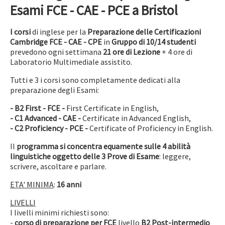
Esami FCE - CAE - PCE a Bristol
I corsi
di inglese per la
Preparazione delle Certificazioni
Cambridge FCE - CAE - CPE
in
Gruppo di 10/14 studenti
prevedono ogni settimana
21 ore di Lezione
+ 4 ore di
Laboratorio Multimediale assistito.
Tutti e 3 i corsi sono completamente dedicati alla
preparazione degli Esami:
- B2 First - FCE -
First Certificate in English,
- C1 Advanced - CAE -
Certificate in Advanced English,
- C2 Proficiency - PCE -
Certificate of Proficiency in English.
Il
programma si concentra equamente sulle 4 abilità
linguistiche oggetto delle 3 Prove di Esame
: leggere,
scrivere, ascoltare e parlare.
ETA' MINIMA
:
16 anni
LIVELLI
I livelli minimi richiesti sono:
-
corso di preparazione per FCE
livello
B2 Post-intermedio