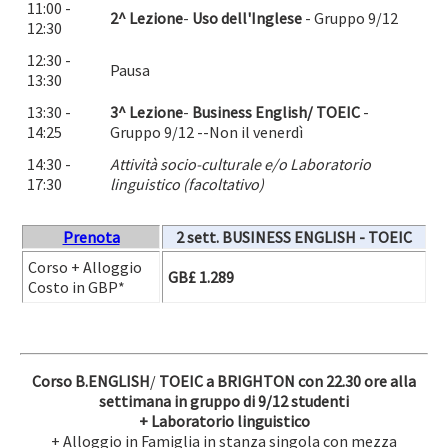
11:00 -
2^ Lezione
-
Uso dell'Inglese
- Gruppo 9/12
12:30
12:30 -
Pausa
13:30
13:30 -
3^ Lezione
-
Business English/ TOEIC
-
14:25
Gruppo 9/12 --Non il venerdì
14:30 -
Attività socio-culturale e/o Laboratorio
17:30
linguistico (facoltativo)
Prenota
2 sett. BUSINESS ENGLISH -
TOEIC
Corso + Alloggio
GB£ 1.289
Costo in GBP*
Corso B.ENGLISH
/
TOEIC a BRIGHTON con 22.30 ore alla
settimana in gruppo di 9/12 studenti
+ Laboratorio linguistico
+ Alloggio in Famiglia in stanza singola con mezza