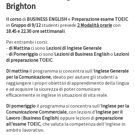
Brighton
Il corso
di
BUSINESS ENGLISH
e
Preparazione esame TOEIC
in
Gruppo di 9/12
studenti prevede
2 Modalità orarie
con
18.45 e 22.30 ore settimanali
.
Per entrambi i corsi:
-
di Mattina
ci sono
Lezioni di Inglese Generale
-
di Pomeriggio
ci sono
Lezioni di Business English
o
Lezioni
di preparazione TOEIC
.
Di mattina
il programma si concentra sull'
Inglese Generale
per la Comunicazione
, ideato per aiutare gli studenti a
raggiungere i propri obiettivi di apprendimento della lingua
e ad acquisire la sicurezza di poter comunicare
efficacemente in inglese in situazioni di vita reale.
Di pomeriggio
il programma si concentra sull'
Inglese per la
Comunicazione Commerciale
, con lezioni d'
Inglese per il
Lavoro
(
Business English
) oppure lezioni di
preparazione
all'esame TOEIC
, che valuta la competenza dell'inglese in
ambito lavorativo.