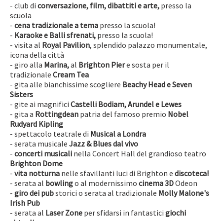
- club di
conversazione, film, dibattiti e arte,
presso la
scuola
-
cena tradizionale a tema
presso la scuola!
-
Karaoke e Balli sfrenati,
presso la scuola!
- visita al
Royal Pavilion
, splendido palazzo monumentale,
icona della città
- giro alla
Marina,
al
Brighton Pier
e sosta per il
tradizionale
Cream Tea
- gita alle bianchissime scogliere
Beachy Head e Seven
Sisters
- gite ai magnifici
Castelli Bodiam, Arundel e Lewes
- gita a
Rottingdean
patria del famoso premio
Nobel
Rudyard Kipling
- spettacolo teatrale di
Musical a Londra
- serata musicale
Jazz & Blues dal vivo
-
concerti musicali
nella Concert Hall del grandioso teatro
Brighton Dome
-
vita notturna
nelle sfavillanti luci di Brighton e
discoteca!
- serata al
bowling
o al modernissimo
cinema 3D
Odeon
-
giro dei pub
storici o serata al tradizionale
Molly Malone's
Irish Pub
- serata al
Laser Zone
per sfidarsi in fantastici
giochi