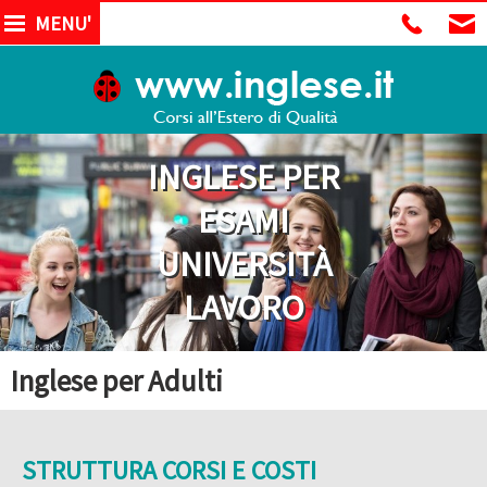
MENU'
INGLESE PER
ESAMI
UNIVERSITÀ
LAVORO
Inglese per Adulti
STRUTTURA CORSI E COSTI