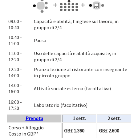
09:00 -
Capacità e abilità, l'inglese sul lavoro, in
10:40
gruppo di 2/4
10:40 -
Pausa
11:00
11:00 -
Uso delle capacità e abilità acquisite, in
12:20
gruppo di 2/4
12:20 -
Pranzo lezione al ristorante con insegnante
14:00
in piccolo gruppo
14:00 -
Attività sociale esterna (facoltativa)
16:00
16:00 -
Laboratorio (facoltativo)
17:20
Prenota
1 sett.
2 sett.
Corso + Alloggio
GB£ 1.360
GB£ 2.600
Costo in GBP*