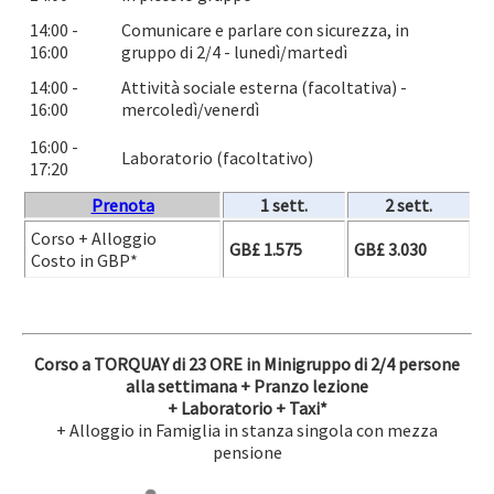
14:00 -
Comunicare e parlare con sicurezza, in
16:00
gruppo di 2/4 - lunedì/martedì
14:00 -
Attività sociale esterna (facoltativa) -
16:00
mercoledì/venerdì
16:00 -
Laboratorio (facoltativo)
17:20
Prenota
1 sett.
2 sett.
Corso + Alloggio
GB£ 1.575
GB£ 3.030
Costo in GBP*
Corso a TORQUAY di 23 ORE in Minigruppo di 2/4 persone
alla settimana + Pranzo lezione
+ Laboratorio
+ Taxi*
+ Alloggio in Famiglia in stanza singola con mezza
pensione