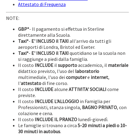
Attestato di Frequenza
NOTE:
GBP*
- Il pagamento si effettua in Sterline
direttamente alla Scuola.
Taxi*
-
E' INCLUSO
il TAXI
all'arrivo da tutti gli
aeroporti di Londra, Bristol ed Exeter.
Taxi*
-
E' INCLUSO il TAXI
quotidiano se la scuola non
si raggiunge a piedi dalla famiglia.
Il costo
INCLUDE
il
supporto
accademico, il
materiale
didattico previsto, l'uso del
laboratorio
multimediale, l'uso dei
computer
e
internet
,
l'
attestato
di fine corso.
Il costo
INCLUDE
alcune
ATTIVITA' SOCIALI
come
previste.
Il costo
INCLUDE L'ALLOGGIO
in Famiglia per
Professionisti, stanza singola,
BAGNO PRIVATO
, con
colazione e cena.
Il costo
INCLUDE
IL PRANZO
lunedì-giovedì.
Le famiglie si trovano a circa
5-20 minuti a piedi o
10-
30 minuti in autobus
.