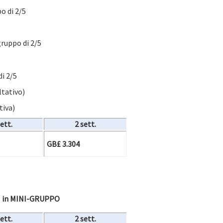
o di 2/5
gruppo di 2/5
di 2/5
ltativo)
tiva)
sett.
2 sett.
GB£ 3.304
 in MINI-GRUPPO
sett.
2 sett.