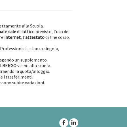
irettamente alla Scuola.
ateriale
didattico previsto, l'uso del
r
e
internet
, l'
attestato
di fine corso.
 Professionisti, stanza singola,
agando un supplemento.
ALBERGO
vicino alla scuola.
raendo la quota/alloggio.
 e i trasferimenti.
ssono subire variazioni.