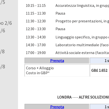
2/5
10:15 - 11:15
Accuratezza linguistica, in grupp
11:15 - 11:30
Pausa
11:30 - 12:30
Progetto per presentazioni, in 
po 2/6
12:30 - 13:30
Pausa
2/6
13:30 - 14:30
Linguaggio specifico, in gruppo 
14:30 - 17.00
Laboratorio multimediale (faco
6/8
17:00 - 19:00
Attività sociale esterna (facolta
Prenota
1 
6/8
Corso + Alloggio
GB£ 1.652
Costo in GBP*
LONDRA
----
ALTRE SOLUZIONI
Prenota
1 