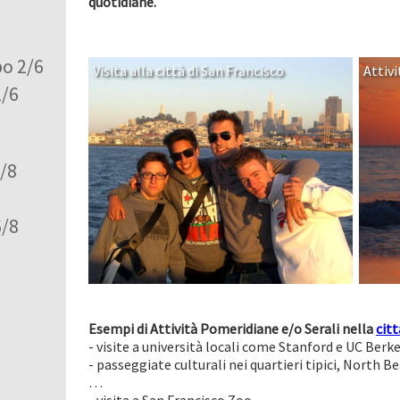
quotidiane.
po 2/6
Visita alla città di San Francisco
Attivi
2/6
6/8
6/8
Esempi di Attività Pomeridiane e/o Serali nella
cit
- visite a università locali come Stanford e UC Berk
- passeggiate culturali nei quartieri tipici, North 
…