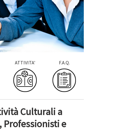
ATTIVITA'
F.A.Q.
vità Culturali a
 Professionisti e