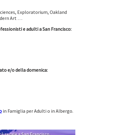
 Sciences, Exploratorium, Oakland
odern Art …
fessionisti e adulti a San Francisco:
bato e/o della domenica:
o
in Famiglia per Adulti o in Albergo.
tà serale a San Francisco