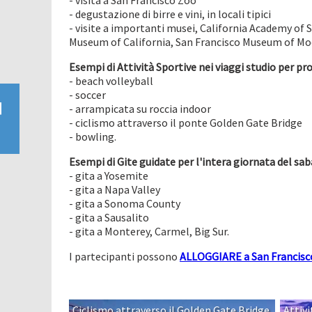
- visita a San Francisco Zoo
- degustazione di birre e vini, in locali tipici
- visite a importanti musei, California Academy of
Museum of California, San Francisco Museum of M
Esempi di Attività Sportive
nei
viaggi studio per pro
- beach volleyball
- soccer
- arrampicata su roccia indoor
- ciclismo attraverso il ponte Golden Gate Bridge
- bowling.
Esempi di Gite guidate per l'intera giornata del sa
- gita a Yosemite
- gita a Napa Valley
- gita a Sonoma County
- gita a Sausalito
- gita a Monterey, Carmel, Big Sur.
I partecipanti possono
ALLOGGIARE a San Francisc
Ciclismo attraverso il Golden Gate Bridge
Attivi