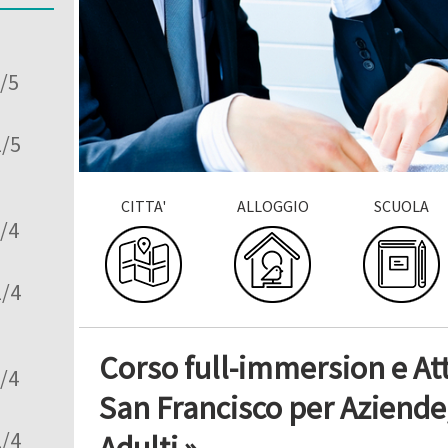
2/5
2/5
CITTA'
ALLOGGIO
SCUOLA
2/4
2/4
Corso full-immersion e Atti
2/4
San Francisco per Aziende,
2/4
Adulti »