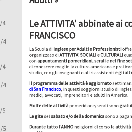
Le ATTIVITA' abbinate ai co
2/4
FRANCISCO
2/4
La Scuola di
inglese per
Adulti e Professionisti
offr
organizzato di
ATTIVITA' SOCIALI e CULTURALI
qua
con
appuntamenti pomeridiani, serali e nel fine s
2/4
di conoscere meglio la cultura americana e praticare 
studio, con gli insegnanti o altri assistenti
e gli alt
Il programma delle attività è aggiornato
settimana
2/4
di San Francisco
, in questi soggiorni studio di ingles
medici, avvocati, imprenditori e adulti in America.
Molte delle attività
pomeridiane/serali sono
gratui
2/5
Le gite
del
sabato e/o della domenica
sono a paga
Durante tutto l'ANNO
nei giorni di corso le
attività
2/5