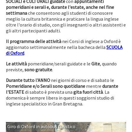
SOCIALI e CULTURALI guidate
con
appuntamenti
pomeridiani e serali e, durante l'estate, anche nel fine
settimana
che consentono agli studenti di conoscere
meglio la cultura britannica e praticare la lingua inglese
oltre l'orario di studio, con gli insegnanti o altri assistenti e
gli altri partecipanti adulti.
Il programma delle attività
nei Corsi di inglese a Oxford è
aggiornato settimanalmente nella bacheca della
SCUOLA
di Oxford
.
Le attività
pomeridiane/serali guidate e le
Gite
, quando
previste,
sono gratuite
.
Durante tutto l'ANNO
nei giorni di corso e di sabato le
Pomeridiane e/o Serali sono quotidiane
mentre
durante
l'ESTATE
di sabato è prevista una
gita fuori città
. La
domenica è sempre libera in questi soggiorni studio di
inglese specialistico in Gran Bretagna.
Giro di Oxford in autobus turistico